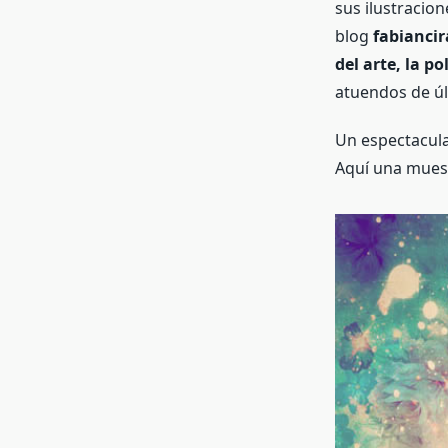
sus ilustracion
blog
fabianci
del arte, la p
atuendos de úl
Un espectacula
Aquí una muest