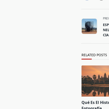
<span
PRE
class="nav-
ES
subtitle
NE
screen-
CIA
reader-
text">Page</s
RELATED POSTS
Qué Es El His
Fotografía