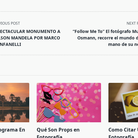
VIOUS POST
NEXT 
PECTACULAR MONUMENTO A
“Follow Me To” El fotógrafo M
LSON MANDELA POR MARCO
Osmann, recorre el mundo d
NFANELLI
mano de su n
pan>
tograma En
Qué Son Props en
Como Citar
Fotografía
Fotografía