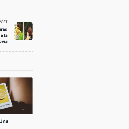
POST
urad
e la
ovia
 Una