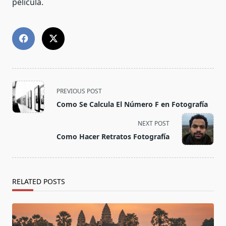
película.
<span
PREVIOUS POST
class="nav-
Como Se Calcula El Número F en Fotografía
subtitle
screen-
NEXT POST
reader-
Como Hacer Retratos Fotografía
text">Page</span>
RELATED POSTS