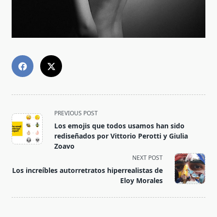
<span
PREVIOUS POST
class="nav-
Los emojis que todos usamos han sido
subtitle
rediseñados por Vittorio Perotti y Giulia
screen-
Zoavo
reader-
NEXT POST
text">Page</span>
Los increíbles autorretratos hiperrealistas de
Eloy Morales