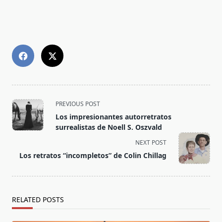
<span
PREVIOUS POST
class="nav-
Los impresionantes autorretratos
subtitle
surrealistas de Noell S. Oszvald
screen-
NEXT POST
reader-
Los retratos “incompletos” de Colin Chillag
text">Page</span>
RELATED POSTS